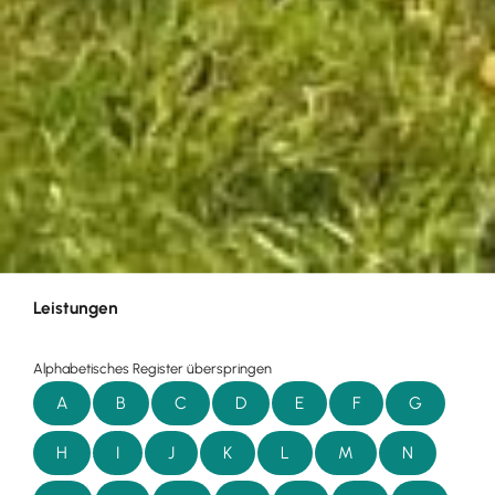
Leistungen
Alphabetisches Register überspringen
A
B
C
D
E
F
G
H
I
J
K
L
M
N