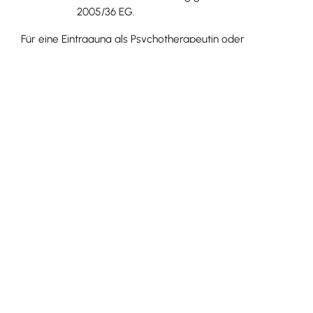
2005/36 EG.
Für eine Eintragung als Psychotherapeutin oder
Psychotherapeut müssen Sie
als Psychotherapeutin oder Psychotherapeut
approbiert sein und
einen Fachkundenachweis in einem durch den
Gemeinsamen Bundesausschuss anerkannten
Richtlinienverfahren der Psychotherapie
(Verhaltenstherapie, analytische Psychotherapie
oder tiefenpsychologisch fundierte
Psychotherapie) vorlegen.
Verfahrensablauf
Die Eintragung in das Arztregister müssen Sie bei der
zuständigen Stelle schriftlich beantragen. Wenn Sie die
erforderlichen Unterlagen vorgelegt und die Gebühr für