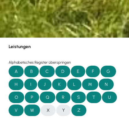
Leistungen
Alphabetisches Register überspringen
A
B
C
D
E
F
G
H
I
J
K
L
M
N
O
P
Q
R
S
T
U
V
W
X
Y
Z