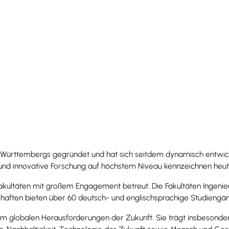
en-Württembergs
gegründet
und hat sich seitdem dynamisch entwicke
t und innovative
Forschung
auf höchstem Niveau kennzeichnen heute
Fakultäten mit großem Engagement betreut. Die Fakultäten
Ingenie
haften
bieten über 60 deutsch- und englischsprachige
Studiengä
lm globalen Herausforderungen der Zukunft. Sie trägt insbesondere 