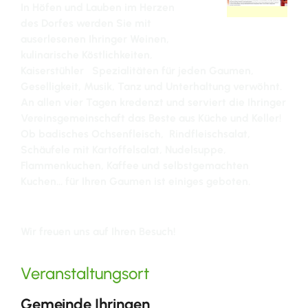
In Höfen und Lauben im Herzen
des Dorfes werden Sie mit
auserlesenen Ihringer Weinen,
kulinarische Köstlichkeiten,
Kaiserstühler Spezialitäten für jeden Gaumen,
Geselligkeit, Musik, Tanz und Unterhaltung verwöhnt.
An allen vier Tagen kredenzt und serviert die Ihringer
Vereinsgemeinschaft das Beste aus Küche und Keller!
Ob badisches Ochsenfleisch, Rindfleischsalat,
Schäufele mit Kartoffelsalat, Nudelsuppe,
Flammenkuchen, Kaffee und selbstgemachten
Kuchen... für Ihren Gaumen ist einiges geboten.
Wir freuen uns auf Ihren Besuch!
Veranstaltungsort
Gemeinde Ihringen