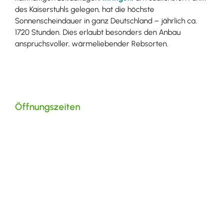
des Kaiserstuhls gelegen, hat die höchste
Sonnenscheindauer in ganz Deutschland – jährlich ca.
1720 Stunden. Dies erlaubt besonders den Anbau
anspruchsvoller, wärmeliebender Rebsorten.
Öffnungszeiten
Dienstag bis Freitag: 17-19 Uhr
Samstag: 11-14 Uhr
und nach
Vereinbarung
Weingüter