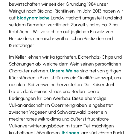
bewirtschaften wir seit der Gründung 1984 unser
Weingut nach Bioland-Richtlinien. Im Jahr 2013 haben wir
auf
biodynamische
Landwirtschaft umgestellt und sind
seitdem Demeter-zertifiziert. Zurzeit sind es ca. 7 ha
Rebfläche.
Wir verzichten auf jeglichen Einsatz von
Herbiziden, chemisch-synthetischen Pestiziden und
Kunstdünger.
Im Keller lehnen wir Kaltgärhefen, Eichenholz-Chips und
Schönungen ab, welche dem Wein seinen persönlichen
Charakter nehmen.
Unsere Weine
sind frei von giftigen
Rückständen. »Bio« ist für uns ein Qualitätskonzept, um
absolute Spitzenweine herzustellen. Der Kaiserstuhl
bietet, dank seines Klimas und Boden, ideale
Bedingungen für den
Weinbau. Diese ehemalige
Vulkanlandschaft im Oberrheingraben, eingebettet
zwischen Vogesen und Schwarzwald, bietet ein
mediterranes Mikroklima und äußerst fruchtbare
Vulkanverwitterungsböden mit zum Teil mächtigen
kalkhaltigen Lößauflagen.
Ihringen
, am südlichsten Punkt