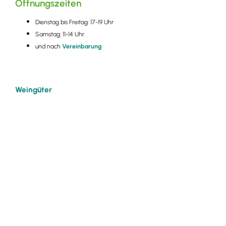
Öffnungszeiten
Dienstag bis Freitag: 17-19 Uhr
Samstag: 11-14 Uhr
und nach
Vereinbarung
Weingüter
Anschrift
Pix, Bio-Weingut, Demeter zertifiziert
Eisenbahnstraße 19
7924119
Ihringen
info@weingut-pix.de
4
97
66
88
79