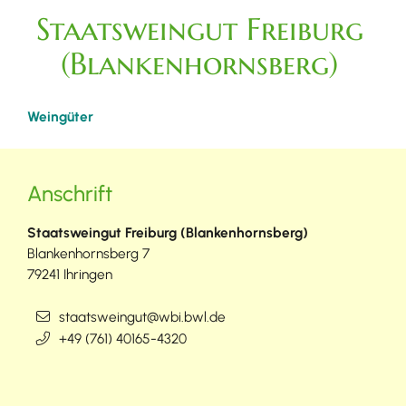
Staatsweingut Freiburg
(Blankenhornsberg)
Weingüter
Anschrift
Staatsweingut Freiburg (Blankenhornsberg)
Blankenhornsberg 7
79241
Ihringen
staatsweingut@wbi.bwl.de
+49 (7
61) 4
01
65-43
20