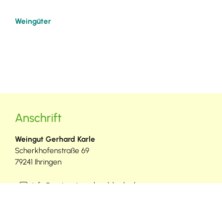
Weingüter
Anschrift
Weingut Gerhard Karle
Scherkhofenstraße 69
79241
Ihringen
info@weingut-gerhard-karle.de
(0
76
68) 52
52
www.weingut-gerhard-karle.de