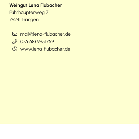
Weingut Lena Flubacher
Führhäupterweg 7
79241
Ihringen
mail@lena-flubacher.de
(0
76
68) 9
95
17
59
www.lena-flubacher.de