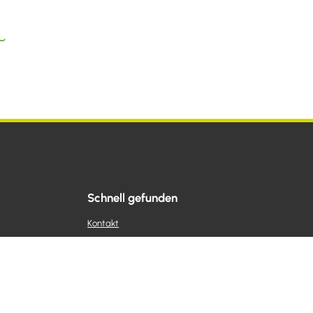
Schnell gefunden
Kontakt
Dorfplan
Öffentliche Bekanntmachungen
Ratsinformationssystem