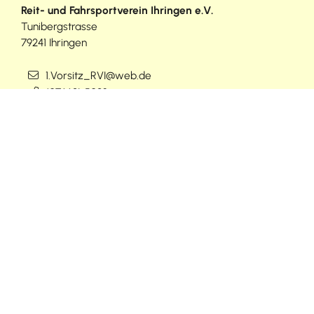
Reit- und Fahrsportverein Ihringen e.V.
Tunibergstrasse
79241
Ihringen
1.Vorsitz_RVI@web.de
(0
76
68) 50
93
www.reitverein-ihringen.de