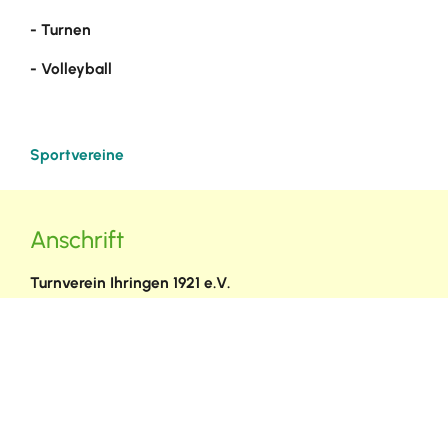
- Turnen
- Volleyball
Sportvereine
Anschrift
Turnverein Ihringen 1921 e.V.
Hinterhöfweg 7
79241
Ihringen
info@tv-ihringen.de
(0
76
68) 90
87
52
(0
76
68) 90
87
52
Homepage des Vereins