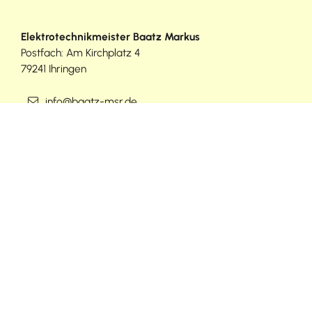
Elektrotechnikmeister
Baatz
Markus
Postfach: Am Kirchplatz 4
79241
Ihringen
info@baatz-msr.de
www.baatz-msr.de
(01
76) 86
96
97
71