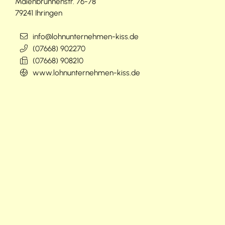
Maienbrunnenstr. 76-78
79241
Ihringen
info@lohnunternehmen-kiss.de
(0
76
68) 90
22
70
(0
76
68) 90
82
10
www.lohnunternehmen-kiss.de