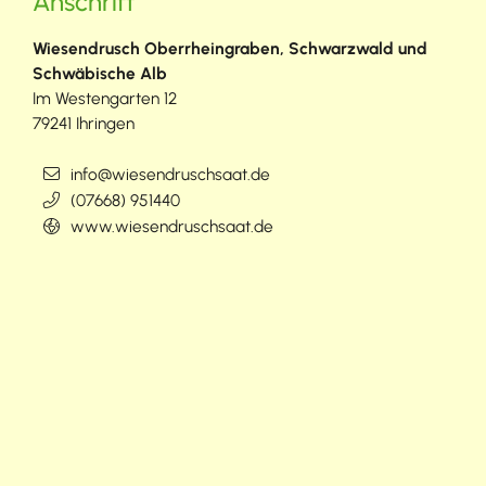
Anschrift
Wiesendrusch Oberrheingraben, Schwarzwald und
Schwäbische Alb
Im Westengarten 12
79241
Ihringen
info@wiesendruschsaat.de
(0
76
68) 95
14
40
www.wiesendruschsaat.de