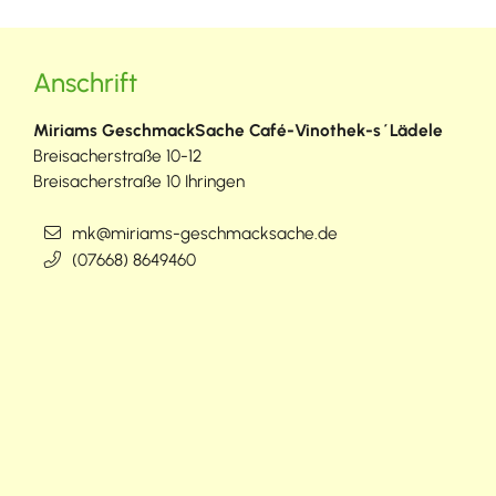
Anschrift
Miriams GeschmackSache Café-Vinothek-s´Lädele
Breisacherstraße 10-12
Breisacherstraße 10
Ihringen
mk@miriams-geschmacksache.de
(0
76
68) 8
64
94
60