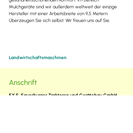
Mulchgeräte sind wir außerdem weltweit der einzige
Hersteller mit einer Arbeitsbreite von 9,5 Metern.
Überzeugen Sie sich selbst. Wir freuen uns auf Sie.
Landwirtschaftsmaschinen
Anschrift
F.X.S. Sauerburger Traktoren und Gerätebau GmbH
Im Bürgerstock 3
79241
Ihringen
Wasenweiler
info@sauerburger.de
(0
76
68) 90
32
50