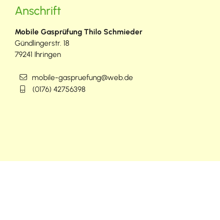
Anschrift
Mobile Gasprüfung Thilo Schmieder
Gündlingerstr. 18
79241
Ihringen
mobile-gaspruefung@web.de
(01
76) 42
75
63
98