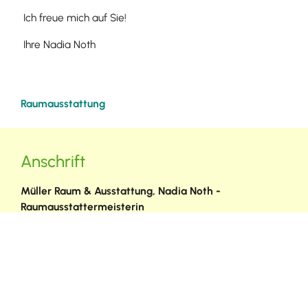
Ich freue mich auf Sie!
Ihre Nadia Noth
Raumausstattung
Anschrift
Müller Raum & Ausstattung, Nadia Noth -
Raumausstattermeisterin
Gündlinger Str. 21
79241
Ihringen
nadia.noth@mueller-raum.de
(0
76
68) 55
13
(0
76
68) 92
43