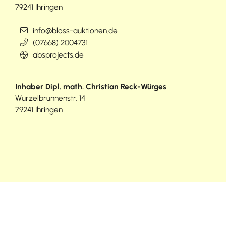
79241
Ihringen
info@bloss-auktionen.de
(0
76
68) 2
00
47
31
absprojects.de
Inhaber
Dipl. math.
Christian
Reck-Würges
Wurzelbrunnenstr. 14
79241
Ihringen