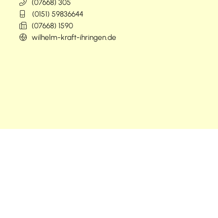
(0
76
68) 3
05
(01
51) 59
83
66
44
(0
76
68) 15
90
wilhelm-kraft-ihringen.de