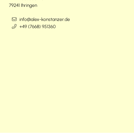
79241
Ihringen
info@alex-konstanzer.de
+49 (76
68) 95
13
60